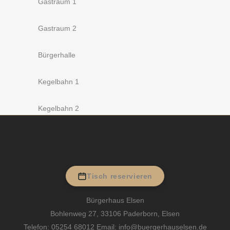
Gastraum 1
Gastraum 2
Bürgerhalle
Kegelbahn 1
Kegelbahn 2
Tisch reservieren
Bürgerhaus Elsen
Bohlenweg 27, 33106 Paderborn, Elsen
Telefon:
05254 68012
Email: info@buergerhauselsen.de