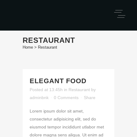
RESTAURANT
Home
>
Restaurant
ELEGANT FOOD
Posted at 13:45h
in
Restaurant
by
adminbnk
0 Comments
Share
Lorem ipsum dolor sit amet,
consectetur adipisicing elit, sed do
eiusmod tempor incididunt utlabor met
dolore magna sens aliqua. Ut enim ad