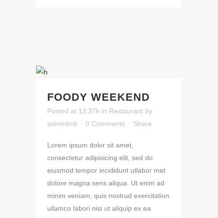
FOODY WEEKEND
Posted at 13:37h
in
Restaurant
by
adminbnk
0 Comments
Share
Lorem ipsum dolor sit amet,
consectetur adipisicing elit, sed do
eiusmod tempor incididunt utlabor met
dolore magna sens aliqua. Ut enim ad
minim veniam, quis nostrud exercitation
ullamco labori nisi ut aliquip ex ea