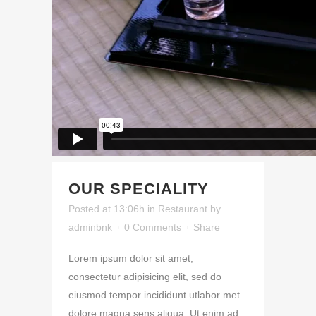
OUR SPECIALITY
Posted at 13:06h
in
Restaurant
by
adminbnk
0 Comments
Share
Lorem ipsum dolor sit amet,
consectetur adipisicing elit, sed do
eiusmod tempor incididunt utlabor met
dolore magna sens aliqua. Ut enim ad