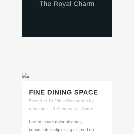
The Royal Charm
FINE DINING SPACE
Posted at 13:29h
in
Restaurant
by
adminbnk
0 Comments
Share
Lorem ipsum dolor sit amet,
consectetur adipisicing elit, sed do