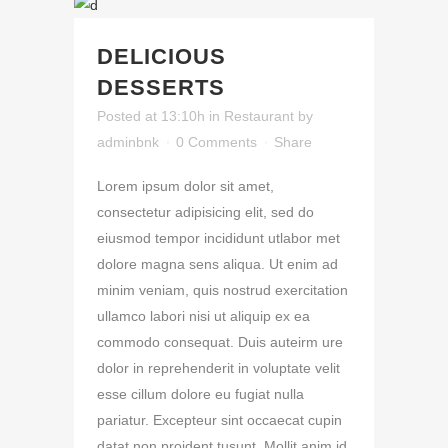
DELICIOUS
DESSERTS
Posted at 13:10h
in
Restaurant
by
adminbnk
0 Comments
Share
Lorem ipsum dolor sit amet,
consectetur adipisicing elit, sed do
eiusmod tempor incididunt utlabor met
dolore magna sens aliqua. Ut enim ad
minim veniam, quis nostrud exercitation
ullamco labori nisi ut aliquip ex ea
commodo consequat. Duis auteirm ure
dolor in reprehenderit in voluptate velit
esse cillum dolore eu fugiat nulla
pariatur. Excepteur sint occaecat cupin
datat non proident tusunt. Mollit anim id