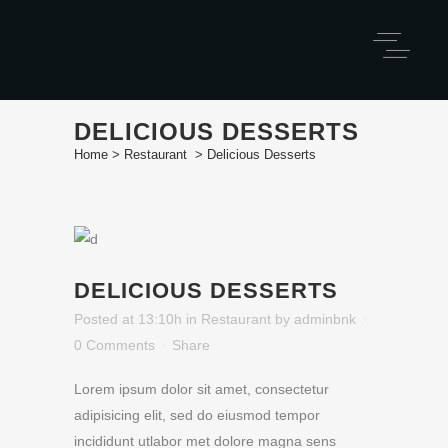
DELICIOUS DESSERTS
Home
>
Restaurant
>
Delicious Desserts
DELICIOUS DESSERTS
Posted at 13:10h
in
Restaurant
by
adminbnk
0 Comments
Share
Lorem ipsum dolor sit amet, consectetur
adipisicing elit, sed do eiusmod tempor
incididunt utlabor met dolore magna sens