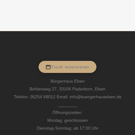
Tisch reservieren
Bürgerhaus Elsen
Bohlenweg 27, 33106 Paderborn, Elsen
Telefon:
05254 68012
Email: info@buergerhauselsen.de
________
Öffnungszeiten:
Montag: geschlossen
Dienstag-Sonntag: ab 17:00 Uhr